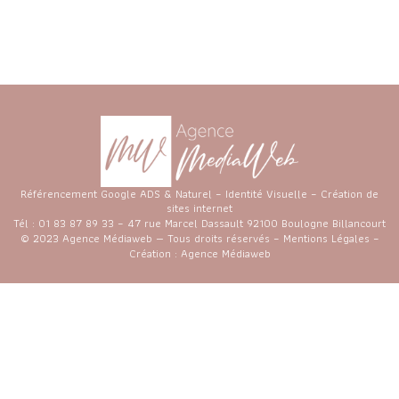
Référencement Google ADS & Naturel – Identité Visuelle – Création de
sites internet
Tél :
01 83 87 89 33
– 47 rue Marcel Dassault 92100 Boulogne Billancourt
© 2023 Agence Médiaweb — Tous droits réservés –
Mentions Légales
–
Création : Agence Médiaweb